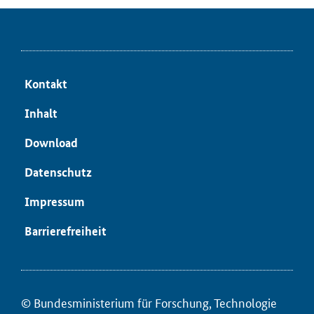
Kon­takt
In­halt
Down­load
Da­ten­schutz
Im­pres­sum
Bar­rie­re­frei­heit
© Bun­des­mi­nis­te­ri­um für For­schung, Tech­no­lo­gie