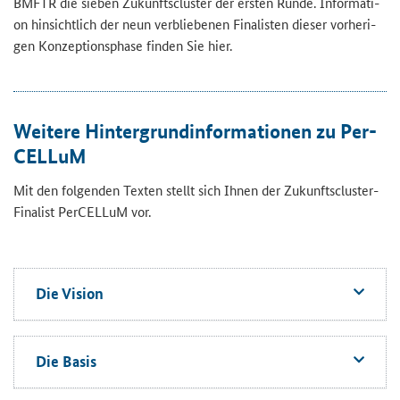
BMFTR die sie­ben Zu­kunfts­clus­ter der ers­ten Runde. In­for­ma­ti­
on hin­sicht­lich der neun ver­blie­be­nen Fi­na­lis­ten die­ser vor­he­ri­
gen Kon­zep­ti­ons­pha­se fin­den Sie hier.
Wei­te­re Hin­ter­grund­in­for­ma­tio­nen zu Per­
CEL­LuM
Mit den fol­gen­den Tex­ten stellt sich Ihnen der Zukunftscluster-​
Finalist Per­CEL­LuM vor.
Die Vi­si­on
Die Basis