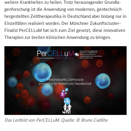
wei­te­re Krank­hei­ten zu hei­len. Trotz her­aus­ra­gen­der Grund­la­
gen­for­schung ist die An­wen­dung von mo­der­nen, gen­tech­nisch
her­ge­stell­ten Zell­the­ra­peu­ti­ka in Deutsch­land aber bis­lang nur in
Ein­zel­fäl­len rea­li­siert wor­den. Der Münch­ner Zukunftscluster-​
Finalist Per­CEL­LuM hat sich zum Ziel ge­setzt, diese in­no­va­ti­ven
The­ra­pien zur brei­ten kli­ni­schen An­wen­dung zu brin­gen.
Das Leit­bild von Per­CEL­LuM. Quel­le: © Bruno Ca­dil­ha