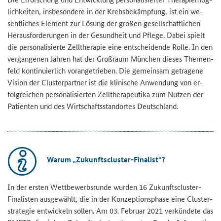
lich­kei­ten, ins­be­son­de­re in der Krebs­be­kämp­fung, ist ein we­
sent­li­ches Ele­ment zur Lö­sung der gro­ßen ge­sell­schaft­li­chen
Her­aus­for­de­run­gen in der Ge­sund­heit und Pfle­ge. Dabei spielt
die per­so­na­li­sier­te Zell­the­ra­pie eine ent­schei­den­de Rolle. In den
ver­gan­ge­nen Jah­ren hat der Groß­raum Mün­chen die­ses The­men­
feld kon­ti­nu­ier­lich vor­an­ge­trie­ben. Die ge­mein­sam ge­tra­ge­ne
Vi­si­on der Clus­ter­part­ner ist die kli­ni­sche An­wen­dung von er­
folg­rei­chen per­so­na­li­sier­ten Zell­the­ra­peu­ti­ka zum Nut­zen der
Pa­ti­en­ten und des Wirt­schafts­stand­or­tes Deutsch­land.
Warum „Zukunftscluster-​Finalist“?
In der ers­ten Wett­be­werbs­run­de wur­den 16 Zukunftscluster-​
Finalisten aus­ge­wählt, die in der Kon­zep­ti­ons­pha­se eine Clus­ter­
stra­te­gie ent­wi­ckeln sol­len. Am 03. Fe­bru­ar 2021 ver­kün­de­te das