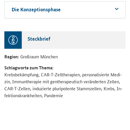
Die Kon­zep­ti­ons­pha­se
Steck­brief
Re­gi­on:
Groß­raum Mün­chen
Schlag­wor­te zum Thema:
Krebs­be­kämp­fung, CAR-​T-Zelltherapien, per­so­na­li­sier­te Me­di­
zin, Im­mun­the­ra­pie mit gen­the­ra­peu­tisch ver­än­der­ten Zel­len,
CAR-​T-Zellen, in­du­zier­te plu­ri­po­ten­te Stamm­zel­len, Krebs, In­
fek­ti­ons­krank­hei­ten, Pan­de­mie