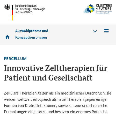
Auswahlprozess und
Konzeptionsphasen
PER­CEL­LUM
In­no­va­ti­ve Zell­the­ra­pien für
Pa­ti­ent und Ge­sell­schaft
Zel­lu­lä­re The­ra­pien gel­ten als ein me­di­zi­ni­scher Durch­bruch; sie
wer­den welt­weit er­folg­reich als neue The­ra­pien gegen ei­ni­ge
For­men von Krebs, In­fek­tio­nen, sowie sel­te­ne und chro­ni­sche
Er­kran­kun­gen ein­ge­setzt, und be­sit­zen ein enor­mes Po­ten­ti­al,