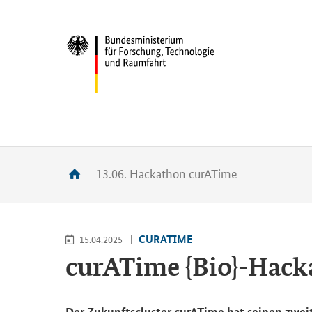
13.06. Hackathon curATime
CU­RA­TI­ME
15.04.2025
cu­rA­Ti­me {Bio}-​Ha
Der Zu­kunfts­clus­ter
curATime
hat sei­nen zwei