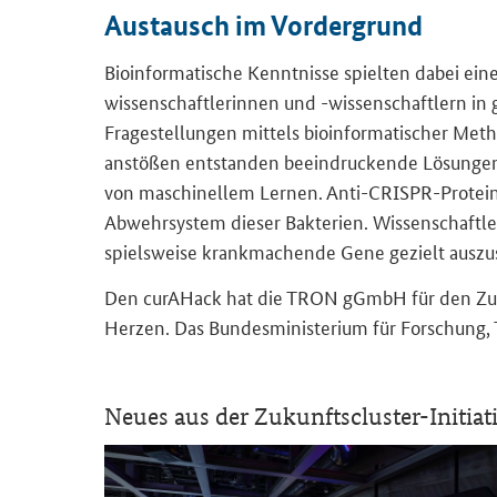
Aus­tausch im Vor­der­grund
Bio­in­for­ma­ti­sche Kennt­nis­se spiel­ten dabei eine
wis­sen­schaft­le­rin­nen und -​wissenschaftlern in
Fra­ge­stel­lun­gen mit­tels bio­in­for­ma­ti­sche
an­stö­ßen ent­stan­den be­ein­dru­cken­de Lö­sun­g
von ma­schi­nel­lem Ler­nen. Anti-​CRISPR-Proteine
Abwehrsystem die­ser Bak­te­ri­en. Wis­sen­schaft­l
spiels­wei­se krank­ma­chen­de Gene ge­zielt aus­zu­
Den
curAHack
hat die TRON gGmbH für den Zu­kunfts
Her­zen. Das Bun­des­mi­nis­te­ri­um für For­schung,
Neues aus der Zukunftscluster-​Initiat