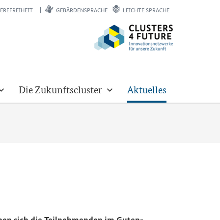
EREFREIHEIT
GEBÄRDENSPRACHE
LEICHTE SPRACHE
Die Zukunftscluster
Aktuelles
aben sich die Teil­neh­men­den im Gu­ten­