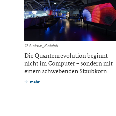
© An­dre­as_­Ru­dolph
Video
Die Quan­ten­re­vo­lu­ti­on be­ginnt
nicht im Com­pu­ter – son­dern mit
einem schwe­ben­den Staub­korn
mehr