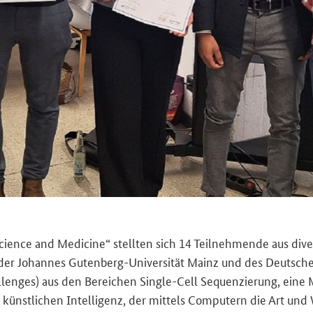
Science and Medicine
“ stell­ten sich 14 Teil­neh­men­de aus di­v
er Jo­han­nes Gutenberg-​Universität Mainz und des Deut­schen F
llenges
) aus den Be­rei­chen
Single-Cell Sequenzierung
, eine 
künst­li­chen In­tel­li­genz, der mit­tels Com­pu­tern die Art u