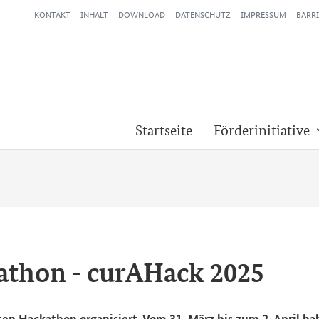
KONTAKT
INHALT
DOWNLOAD
DATENSCHUTZ
IMPRESSUM
BARRI
Startseite
Förderinitiative
ckathon - curA­Hack 2025
­ten
Hackathon
or­ga­ni­siert. Vom 31. März bis zum 2. April h