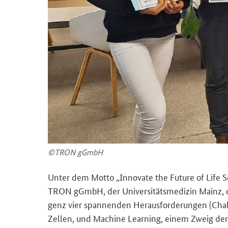
©TRON gGmbH
Unter dem Motto „
Innovate the Future of Life 
TRON gGmbH, der Uni­ver­si­täts­me­di­zin Mainz, d
genz vier span­nen­den Her­aus­for­de­run­gen (
Cha
Zel­len, und Ma­chi­ne Lear­ning, einem Zweig der 