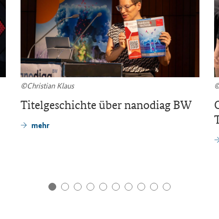
©Chris­ti­an Klaus
Ti­tel­ge­schich­te über na­n­o­diag BW
T
mehr