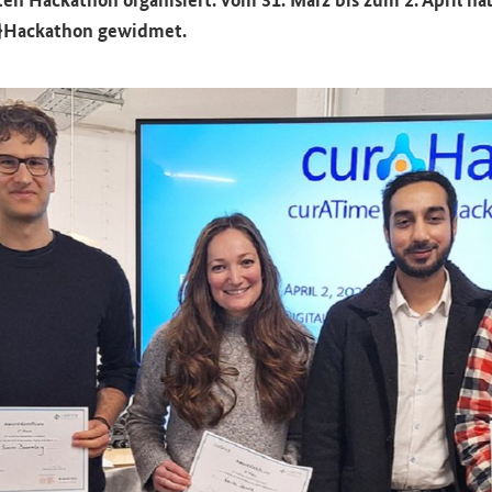
}
Hackathon
ge­wid­met.