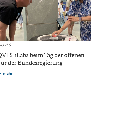
©QVLS
© PtJ
QVLS-iLabs
beim Tag der of­fe­nen
Viele 
ür der Bun­des­re­gie­rung
zur Ve
tern b
mehr
mehr