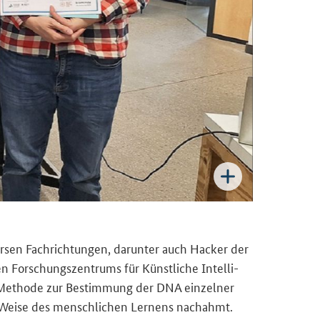
er­sen Fach­rich­tun­gen, dar­un­ter auch Ha­cker der
or­schungs­zen­trums für Künst­li­che In­tel­li­
Me­tho­de zur Be­stim­mung der DNA ein­zel­ner
nd Weise des mensch­li­chen Ler­nens nach­ahmt.