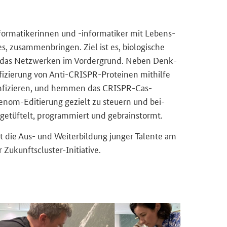
in­for­ma­ti­ke­rin­nen und -​informatiker mit Le­bens­
es
, zu­sam­men­brin­gen. Ziel ist es, bio­lo­gi­sche
 und das Netz­wer­ken im Vor­der­grund. Neben Denk­
i­fi­zie­rung von Anti-​CRISPR-Proteinen mit­hil­fe
 in­fi­zie­ren, und hem­men das CRISPR-​Cas-
 Genom-​Editierung ge­zielt zu steu­ern und bei­
ge­tüf­telt, pro­gram­miert und ge­brain­stormt.
 die Aus- und Wei­ter­bil­dung jun­ger Ta­len­te am
Zukunftscluster-​Initiative.