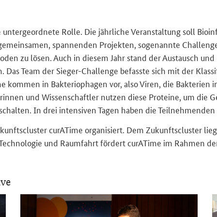
 un­ter­ge­ord­ne­te Rolle. Die jähr­li­che Ver­an­stal­tung soll Bio­
 ge­mein­sa­men, span­nen­den Pro­jek­ten, so­ge­nann­te
Challeng
r Me­tho­den zu lösen. Auch in die­sem Jahr stand der Aus­tausch
en. Das Team der Sieger-​
Challenge
be­fass­te sich mit der Klas­s
 kom­men in Bak­te­rio­pha­gen vor, also Viren, die Bak­te­ri­en
e­rin­nen und Wis­sen­schaft­ler nut­zen diese Pro­te­ine, um die
schal­ten. In drei in­ten­si­ven Tagen haben die Teil­neh­men­den 
­clus­ter cu­rA­Ti­me or­ga­ni­siert. Dem Zu­kunfts­clus­ter liegt
 Tech­no­lo­gie und Raum­fahrt för­dert
curATime
im Rah­men der 
ive