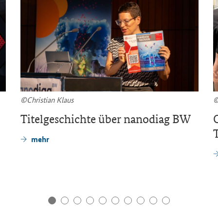
©Chris­ti­an Klaus
Ti­tel­ge­schich­te über na­n­o­diag BW
T
mehr