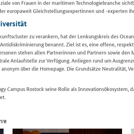
ten­zia­le von Frau­en in der ma­ri­ti­men Tech­no­lo­gie­bran­che si
in der eu­ro­pa­weit Gleich­stel­lungs­ex­per­tin­nen und -​experten i
er­si­tät
kunfts­clus­ter zu ver­an­kern, hat der Len­kungs­kreis des
Ocean
An­ti­dis­kri­mi­nie­rung be­nannt. Ziel ist es, eine of­fe­ne, re­spek
per­so­nen ste­hen allen Part­ne­rin­nen und Part­nern sowie den 
tra­le An­lauf­stel­le zur Ver­fü­gung. An­lie­gen rund um Aus­gren­zu
 an­onym über die Home­page. Die Grund­sät­ze Neu­tra­li­tät, Ver­
o­gy Cam­pus Ros­tock seine Rolle als In­no­va­ti­ons­öko­sys­tem, 
tet.
ive