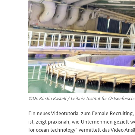
©Dr. Kirs­tin Kas­tell / Leib­niz In­sti­tut für Ost­see­for­
Ein neues Vi­deo­tu­to­ri­al zum
Female Recruiting
,
ist, zeigt pra­xis­nah, wie Un­ter­neh­men ge­zielt 
for ocean technology
“ ver­mit­telt das Video An­s