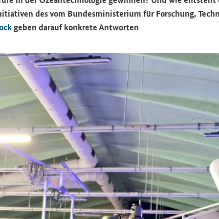
In­itia­ti­ven des vom Bun­des­mi­nis­te­ri­um für For­schung, Tech
tock
geben dar­auf kon­kre­te Ant­wor­ten