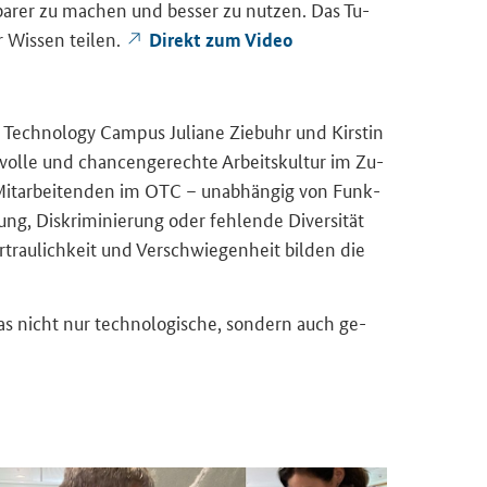
cht­ba­rer zu ma­chen und bes­ser zu nut­zen. Das Tu­
hr Wis­sen tei­len.
Di­rekt zum Video
 Technology
Cam­pus Ju­lia­ne Zie­buhr und Kirs­tin
t­vol­le und chan­cen­ge­rech­te Ar­beits­kul­tur im Zu­
Mit­ar­bei­ten­den im OTC – un­ab­hän­gig von Funk­
ng, Dis­kri­mi­nie­rung oder feh­len­de Di­ver­si­tät
trau­lich­keit und Ver­schwie­gen­heit bil­den die
das nicht nur tech­no­lo­gi­sche, son­dern auch ge­