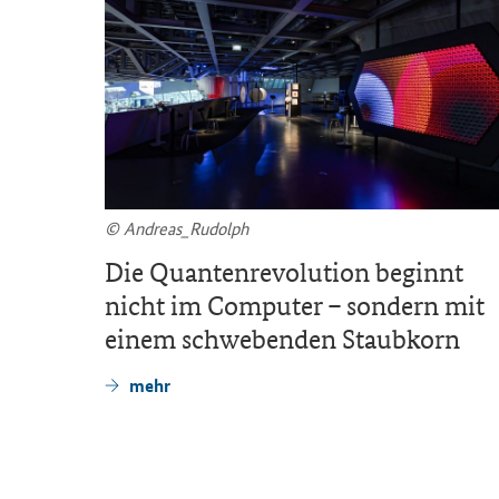
© An­dre­as_­Ru­dolph
Video
Die Quan­ten­re­vo­lu­ti­on be­ginnt
nicht im Com­pu­ter – son­dern mit
einem schwe­ben­den Staub­korn
mehr