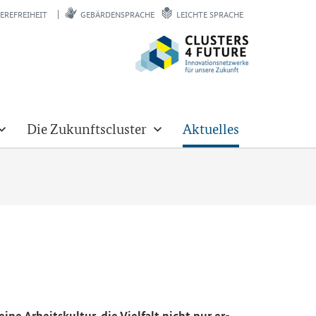
EREFREIHEIT
GEBÄRDENSPRACHE
LEICHTE SPRACHE
Die Zukunftscluster
Aktuelles
ne Ar­beits­kul­tur, die Viel­falt nicht nur er­