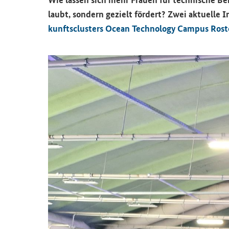
laubt, son­dern ge­zielt för­dert? Zwei ak­tu­el­le 
kunfts­clus­ters
Ocean Technology
Cam­pus Ros­