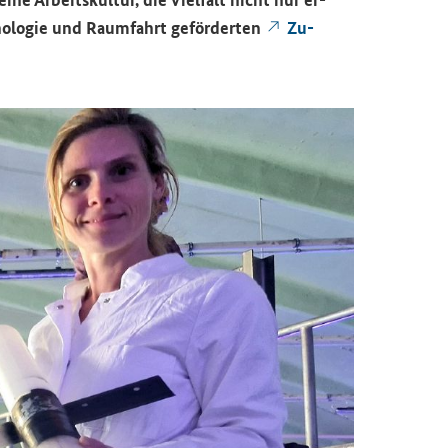
­no­lo­gie und Raum­fahrt ge­för­der­ten
Zu­