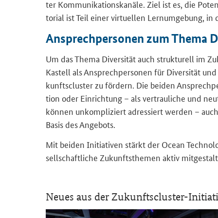
ter Kom­mu­ni­ka­ti­ons­ka­nä­le. Ziel ist es, die Po­
to­ri­al ist Teil einer vir­tu­el­len Lern­um­ge­bung, 
An­sprech­per­so­nen zum Thema Di­v
Um das Thema Di­ver­si­tät auch struk­tu­rell im Zu­
Kas­tell als An­sprech­per­so­nen für Di­ver­si­tät und 
kunfts­clus­ter zu för­dern. Die bei­den An­sprech­
ti­on oder Ein­rich­tung – als ver­trau­li­che und neu­
kön­nen un­kom­pli­ziert adres­siert wer­den – auch
Basis des An­ge­bots.
Mit bei­den In­itia­ti­ven stärkt der Ocean Tech­no­l
sell­schaft­li­che Zu­kunfts­the­men aktiv mit­ge­stal­
Neues aus der Zukunftscluster-​Initiat