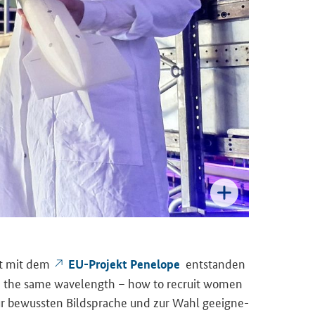
eit mit dem
ent­stan­den
EU-​Projekt Pe­ne­lo­pe
 the same wavelength – how to recruit women
 zur be­wuss­ten Bild­spra­che und zur Wahl ge­eig­ne­