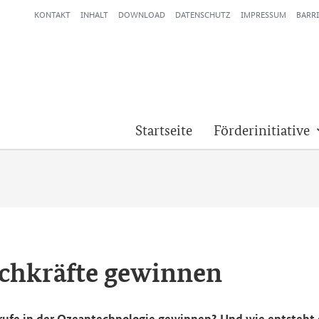
KONTAKT
INHALT
DOWNLOAD
DATENSCHUTZ
IMPRESSUM
BARRI
Startseite
Förderinitiative
Fach­kräf­te ge­win­nen
u­fe in der Oze­an­tech­no­lo­gie ge­win­nen? Und wie ent­steht ei