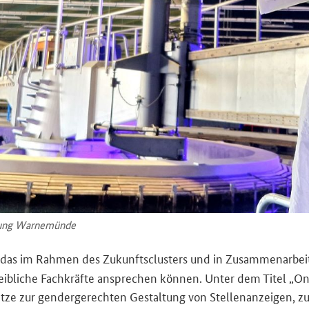
schung War­ne­mün­de
 das im Rah­men des Zu­kunfts­clus­ters und in Zu­sam­men­ar­b
weib­li­che Fach­kräf­te an­spre­chen kön­nen. Unter dem Titel „
On
ät­ze zur gen­der­ge­rech­ten Ge­stal­tung von Stel­len­an­zei­gen,