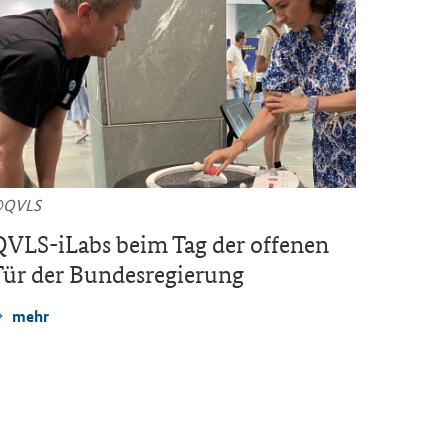
©QVLS
© PtJ
QVLS-iLabs
beim Tag der of­fe­nen
Viele 
ür der Bun­des­re­gie­rung
zur Ve
tern b
mehr
mehr