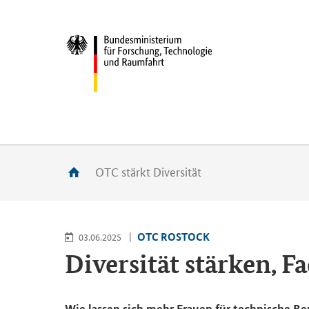
OTC stärkt Diversität
OTC ROS­TOCK
03.06.2025
Di­ver­si­tät stär­ken, 
Wie las­sen sich mehr Frau­en für tech­ni­sche Be­r