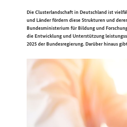
Die Clus­ter­land­schaft in Deutsch­land ist viel­fä
und Län­der för­dern diese Struk­tu­ren und dere
Bun­des­mi­nis­te­ri­um für Bil­dung und For­schun
die Ent­wick­lung und Un­ter­stüt­zung leis­tungs­sta
2025 der Bun­des­re­gie­rung. Dar­über hin­aus gibt z