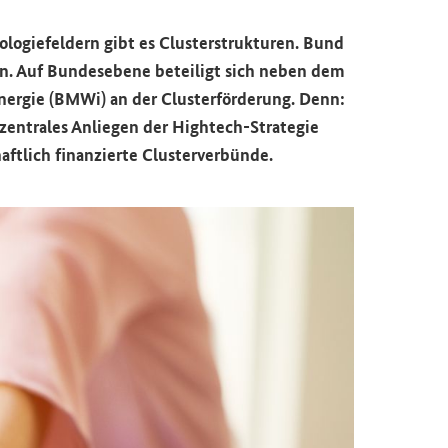
­lo­gie­fel­dern gibt es Clus­ter­struk­tu­ren. Bund
n. Auf Bun­des­ebe­ne be­tei­ligt sich neben dem
n­er­gie (BMWi) an der Clus­ter­för­de­rung. Denn:
n zen­tra­les An­lie­gen der Hightech-​Strategie
t­lich fi­nan­zier­te Clus­ter­ver­bün­de.