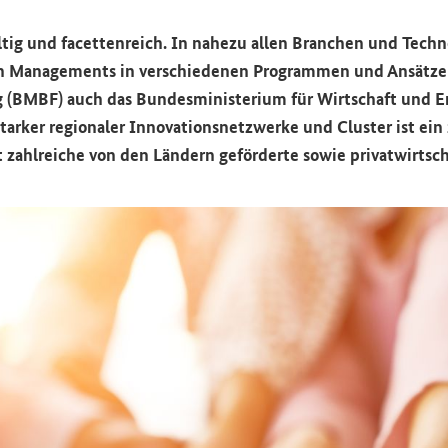
l­tig und fa­cet­ten­reich. In na­he­zu allen Bran­chen und Tech­no
n Ma­nage­ments in ver­schie­de­nen Pro­gram­men und An­sät­ze
g (BMBF) auch das Bun­des­mi­nis­te­ri­um für Wirt­schaft und E
r­ker re­gio­na­ler In­no­va­ti­ons­netz­wer­ke und Clus­ter ist ei
ahl­rei­che von den Län­dern ge­för­der­te sowie pri­vat­wirt­schaf