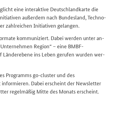
­licht eine in­ter­ak­ti­ve Deutsch­land­kar­te die
r­initia­ti­ven au­ßer­dem nach Bun­des­land, Tech­no­
 zahl­rei­chen In­itia­ti­ven ge­lan­gen.
e For­ma­te kom­mu­ni­ziert. Dabei wer­den unter an­
Un­ter­neh­men Re­gi­on“ – eine BMBF-​
f Län­der­ebe­ne ins Leben ge­ru­fen wur­den wer­
 des Pro­gramms go-​cluster und des
 in­for­mie­ren. Dabei er­scheint der News­let­ter
­ter re­gel­mä­ßig Mitte des Mo­nats er­scheint.