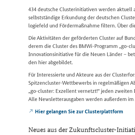
434 deut­sche Clus­ter­initia­ti­ven wer­den ak­tu­ell
selbst­stän­di­ge Er­kun­dung der deut­schen Clus­ter
lo­gie­feld und För­der­maß­nah­me fil­tern. Über die 
Die Ak­ti­vi­tä­ten der ge­för­der­ten Clus­ter auf 
de­rem die Clus­ter des BMWi-​Programm „go-​clu
Innovationsinitiative für die Neuen Län­der – be­
den hier ab­ge­bil­det.
Für In­ter­es­sier­te und Ak­teu­re aus der Clus­t
Spitzencluster-​Wettbewerbs in re­gel­mä­ßi­gen Ab­s
„go-​cluster: Ex­zel­lent ver­netzt!“ jeden zwei­te
Alle News­let­ter­aus­ga­ben wer­den au­ßer­dem im A
Hier ge­lan­gen Sie zur Clus­ter­platt­form
Neues aus der Zukunftscluster-​Initiat