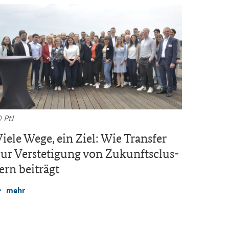
 PtJ
© Chris­ti
iele Wege, ein Ziel: Wie Trans­fer
Deutsc
ur Ver­ste­ti­gung von Zu­kunfts­clus­
nen­rä
ern bei­trägt
mehr
mehr