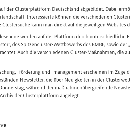
 auf der Clus­ter­platt­form Deutsch­land ab­ge­bil­det. Dabei er­mög
­land­schaft. In­ter­es­sier­te kön­nen die ver­schie­de­nen Clus­te
Clus­ter­su­che kann man di­rekt auf die je­wei­li­gen Web­sites der
Bun­des­ebe­ne wer­den auf der Platt­form durch un­ter­schied­li­ch
ster“, des Spitzencluster-​Wettbewerbs des BMBF, sowie der „
trach­tet. Auch die ver­schie­de­nen Cluster-​Maßnahmen, die au
er­for­schung, -​förderung und -​management er­schei­nen im Zuge
tän­den News­let­ter, die über Neu­ig­kei­ten in der Clus­ter­welt
n Don­ners­tag, wäh­rend der maß­nah­men­über­grei­fen­de News­let
r­chiv der Clus­ter­platt­form ab­ge­legt.
ive