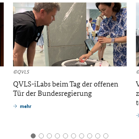
©QVLS
©
QVLS-iLabs
beim Tag der of­fe­nen
V
Tür der Bun­des­re­gie­rung
z
t
mehr