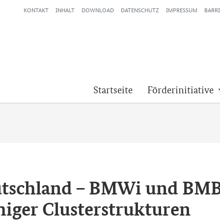
KONTAKT
INHALT
DOWNLOAD
DATENSCHUTZ
IMPRESSUM
BARRI
Startseite
Förderinitiative
eutsch­land – BMWi und BMB
hi­ger Clus­ter­struk­tu­ren