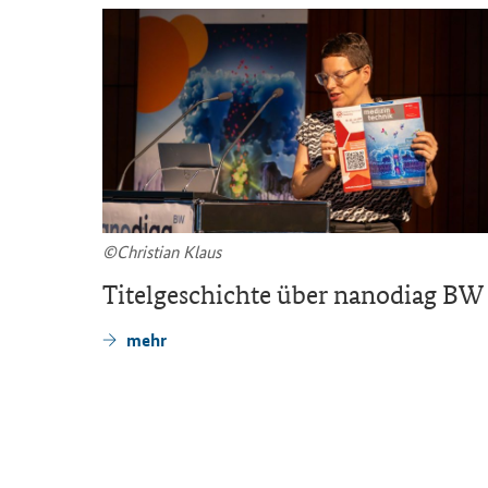
©Chris­ti­an Klaus
nd Im­
Ti­tel­ge­schich­te über na­n­o­diag BW
A­Ti­me
mehr