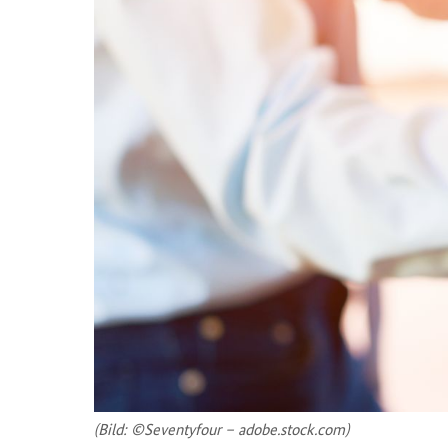
(Bild: ©Se­ven­ty­four – adobe.stock.com)