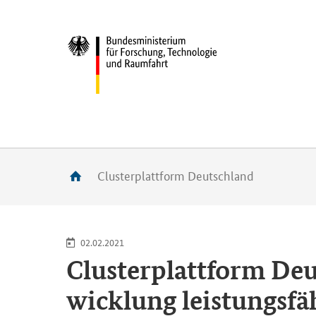
Clusterplattform Deutschland
02.02.2021
Clus­ter­platt­form D
wick­lung leis­tungs­fä­